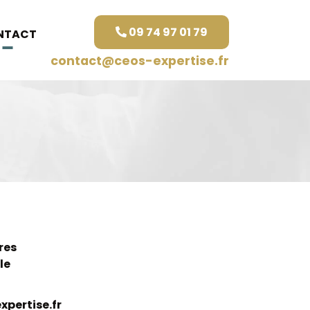
09 74 97 01 79
NTACT
contact@ceos-expertise.fr
res
le
pertise.fr