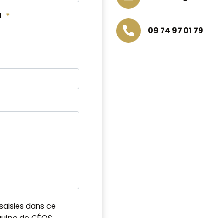
l
*
09 74 97 01 79
saisies dans ce
équipe de CÉOS