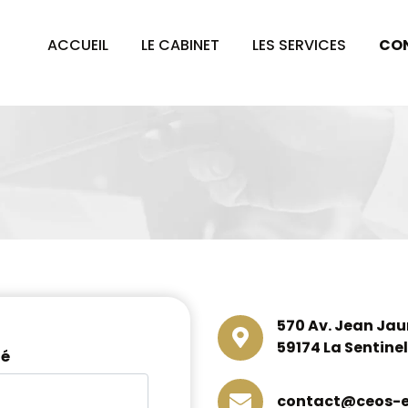
ACCUEIL
LE CABINET
LES SERVICES
CO
570 Av. Jean Jau
59174 La Sentinel
té
contact@ceos-ex