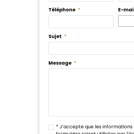
Téléphone
*
E-mai
Sujet
*
Message
*
RGPD
*
* J’accepte que les informations 
formulaire soient utilisées par l’