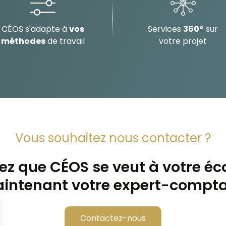
CÉOS s'adapte à
vos
Services
360°
sur
méthodes
de travail
votre projet
Vous souhaitez nous contacter ?
z que CÉOS se veut à votre éc
intenant votre expert-comptab
Contactez-nous